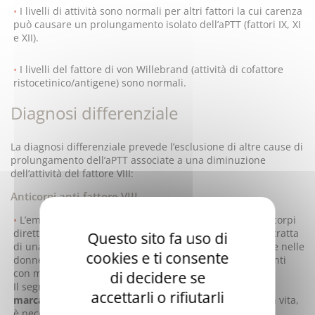
I livelli di attività sono normali per altri fattori la cui carenza
può causare un prolungamento isolato dell’aPTT (fattori IX, XI
e XII).
I livelli del fattore di von Willebrand (attività di cofattore
ristocetinico/antigene) sono normali.
Diagnosi differenziale
La diagnosi differenziale prevede l’esclusione di altre cause di
prolungamento dell’aPTT associate a una diminuzione
dell’attività del fattore VIII:
Anticorpi anti-fattore VIII
L’emofilia A acquisita è associata alla presenza di anticorpi
diretti contro il fattore VIII in soggetti non emofiliaci. Si tratta
Questo sito fa uso di
di una
malattia rara
che può manifestarsi in particolare nelle
cookies e ti consente
donne durante o al termine della gravidanza, nei pazienti
con malattie autoimmuni e nei soggetti anziani.
di decidere se
Il segno clinico più comune è la presenza di
ematomi
accettarli o rifiutarli
marcati
. Poiché la malattia può essere pericolosa per la vita,
è necessario somministrare rapidamente una terapia