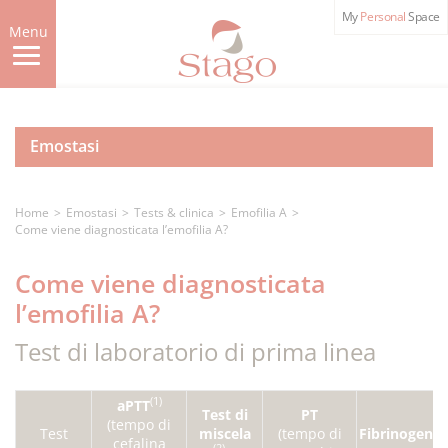
Skip
My
Personal
Space
to
Menu
main
content
Emostasi
Home
Emostasi
Tests & clinica
Emofilia A
Come viene diagnosticata l’emofilia A?
Come viene diagnosticata
l’emofilia A?
Test di laboratorio di prima linea
(1)
aPTT
Test di
PT
(tempo di
Test
miscela
(tempo di
Fibrinogeno
cefalina