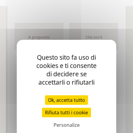
A proposito
Che cos'è
di Stago
l'Emostasi?
Questo sito fa uso di
cookies e ti consente
di decidere se
Eventi
accettarli o rifiutarli
Nessun elemento nell'elenco.
Tutti gli eventi
Ok, accetta tutto
Rifiuta tutti i cookie
Opportunità di lavoro
Personalize