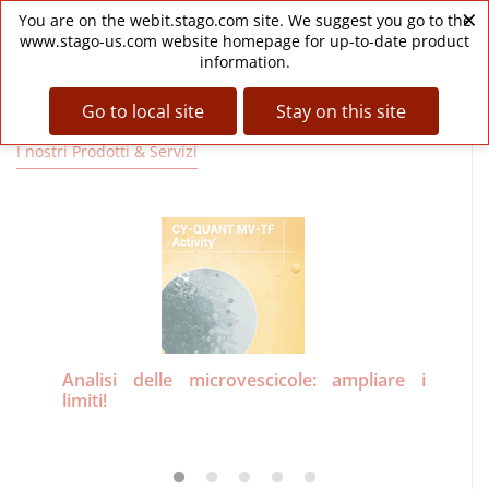
Skip
×
My
Personal
Space
You are on the webit.stago.com site. We suggest you go to the
to
Menu
www.stago-us.com website homepage for up-to-date product
main
information.
content
Go to local site
Stay on this site
I nostri Prodotti & Servizi
Analisi delle microvescicole: ampliare i
Un
limiti!