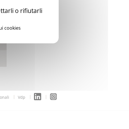
arli o rifiutarli
sui cookies
onali
Vdp