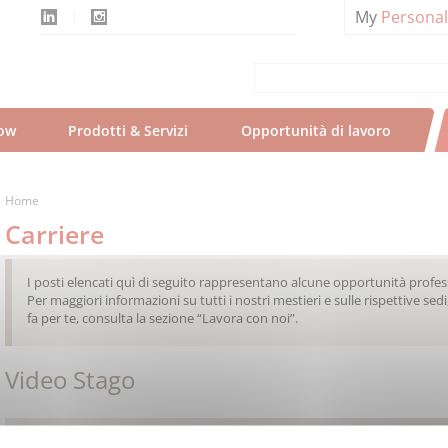
My
Persona
ow
Prodotti & Servizi
Opportunità di lavoro
Home
Carriere
I posti elencati quì di seguito rappresentano alcune opportunità professi
Per maggiori informazioni su tutti i nostri mestieri e sulle rispettive sedi
fa per te, consulta la sezione “Lavora con noi”.
Video Stago