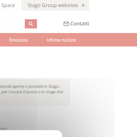
l
Space
Stago Group websites
Contatti
Emostasi
 Ultime notizie
onali aperte o possibili in Stago.
, per trovare il lavoro o lo stage che