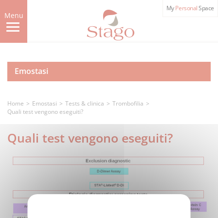
Skip
My
Personal
Space
to
Menu
main
content
Emostasi
Home
Emostasi
Tests & clinica
Trombofilia
Quali test vengono eseguiti?
Quali test vengono eseguiti?