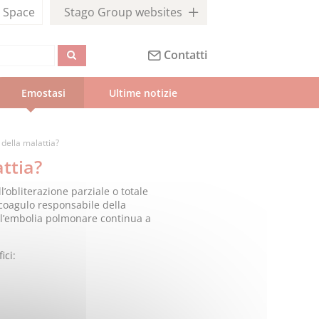
l
Space
Stago Group websites
Contatti
Emostasi
 Ultime notizie
della malattia?
ttia?
l’obliterazione parziale o totale
l coagulo responsabile della
 all’embolia polmonare continua a
ici: