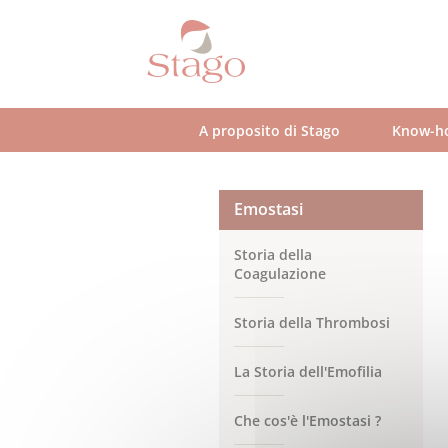
Skip
to
main
content
A proposito di Stago
Know-h
Emostasi
Storia della
Coagulazione
Storia della Thrombosi
La Storia dell'Emofilia
Che cos'è l'Emostasi ?