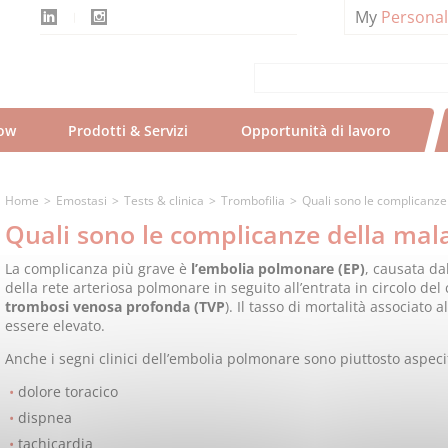
My
Persona
ow
Prodotti & Servizi
Opportunità di lavoro
Home
Emostasi
Tests & clinica
Trombofilia
Quali sono le complicanze 
Quali sono le complicanze della mala
La complicanza più grave è
l’embolia polmonare (EP)
, causata dal
della rete arteriosa polmonare in seguito all’entrata in circolo de
trombosi venosa profonda (TVP
). Il tasso di mortalità associato
essere elevato.
Anche i segni clinici dell’embolia polmonare sono piuttosto aspecif
dolore toracico
dispnea
tachicardia