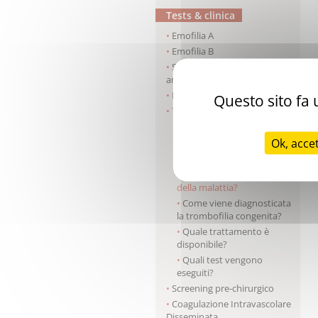
Tests & clinica
Emofilia A
Emofilia B
Sindrome da anticorpi
antifosfolipidi
Malattia di von Willebrand
Questo sito fa u
Trombofilia
Qual è l’origine della
Ok, acce
malattia?
Quali sono i segni clinici?
Quali sono le complicanze
della malattia?
Come viene diagnosticata
la trombofilia congenita?
Quale trattamento è
disponibile?
Quali test vengono
eseguiti?
Screening pre-chirurgico
Coagulazione Intravascolare
Disseminata