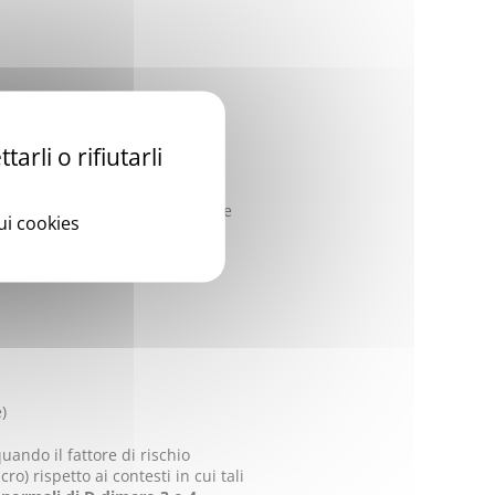
arli o rifiutarli
agnosi di EP. La diagnosi
a con TC spirale).
VP. I sintomi sono i seguenti e
sui cookies
)
uando il fattore di rischio
o) rispetto ai contesti in cui tali