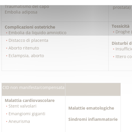
schiacciamento)
Tumori s
Traumatismo del capo
prostata)
Embolia adiposa
Tossicità
Complicazioni ostetriche
Droghe 
Embolia da liquido amniotico
Distacco di placenta
Disturbi d
Aborto ritenuto
Insuffic
Eclampsia, aborto
Ittero co
CID non manifesta/compensata
Malattia cardiovascolare
Stent valvolari
Malattie ematologiche
Emangiomi giganti
Sindromi infiammatorie
Aneurisma