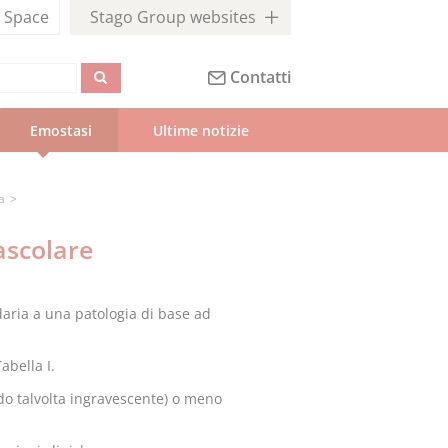
l
Space
Stago Group websites
Contatti
Emostasi
 Ultime notizie
a
ascolare
aria a una patologia di base ad
abella I.
o talvolta ingravescente) o meno