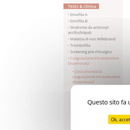
Tests & clinica
Emofilia A
Emofilia B
Sindrome da anticorpi
antifosfolipidi
Malattia di von Willebrand
Trombofilia
Screening pre-chirurgico
Coagulazione Intravascolare
Disseminata
Cosa provoca la
coagulazione intravascolare
disseminata?
Quali sono le
manifestazioni cliniche della
coagulazione intravascolare
Questo sito fa u
disseminata?
Quali sono le complicanze?
Come diagnosticare la
Ok, acce
coagulazione intravascolare
disseminata