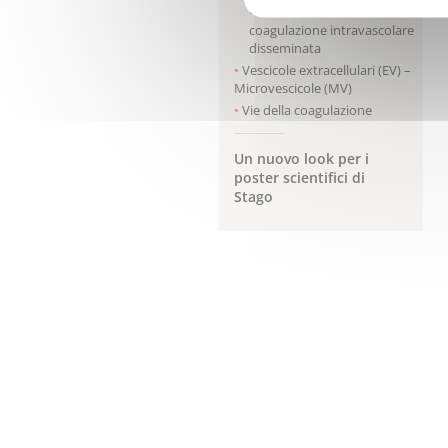
Come trattare la
coagulazione intravascolare
disseminata
Vescicole extracellulari (EV) –
Microvescicole (MV)
Vie della coagulazione
Un nuovo look per i
poster scientifici di
Stago