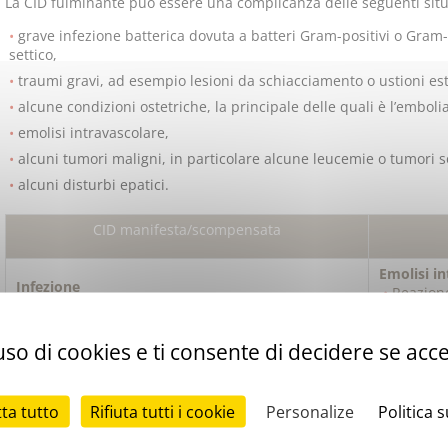
La CID fulminante può essere una complicanza delle seguenti situa
grave infezione batterica dovuta a batteri Gram-positivi o Gram
settico,
traumi gravi, ad esempio lesioni da schiacciamento o ustioni es
alcune condizioni ostetriche, la principale delle quali è l’emboli
emolisi intravascolare,
alcuni tumori maligni, in particolare alcune leucemie o tumori so
alcuni disturbi epatici.
CID manifesta/scompensata
Emolisi i
Infezione
Reazione
Batteri Gram-negativi (endotossine)
Emolisi
Batteri Gram-positivi (mucopolisaccaridi)
Trasfus
so di cookies e ti consente di decidere se accett
Tumori ma
tta tutto
Rifiuta tutti i cookie
Personalize
Politica 
Trauma
Leucemi
Traumatismi tissutali gravi (ustioni,