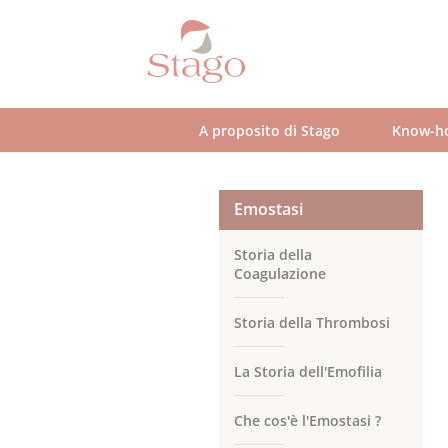
Skip
to
main
content
A proposito di Stago
Know-h
Emostasi
Storia della
Coagulazione
Storia della Thrombosi
La Storia dell'Emofilia
Che cos'è l'Emostasi ?