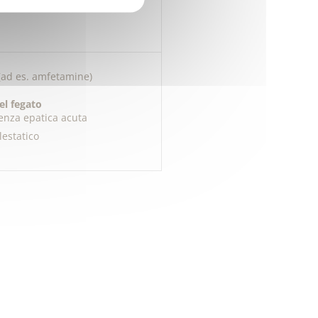
olidi (ad es. pancreas e
(ad es. amfetamine)
el fegato
ienza epatica acuta
lestatico