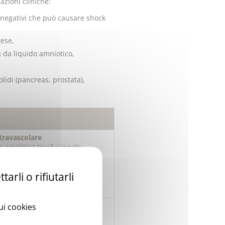
zioni cliniche:
-negativi che può causare shock
tese,
a da liquido amniotico,
lidi (pancreas, prostata),
ntravascolare
 emolitica trasfusionale
ione massiva
arli o rifiutarli
ligni
sui cookies
e (ad es. AML M3 e M4)