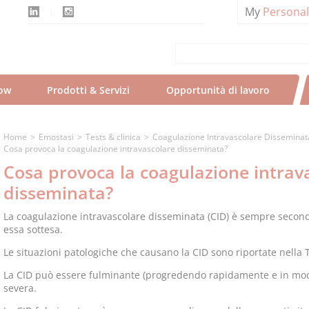
My
Persona
ow
Prodotti & Servizi
Opportunità di lavoro
Home
Emostasi
Tests & clinica
Coagulazione Intravascolare Disseminat
Cosa provoca la coagulazione intravascolare disseminata?
Cosa provoca la coagulazione intrav
disseminata?
La coagulazione intravascolare disseminata (CID) è sempre second
essa sottesa.
Le situazioni patologiche che causano la CID sono riportate nella T
La CID può essere fulminante (progredendo rapidamente e in mod
severa.